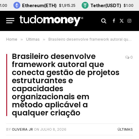
Ethereum(ETH)
Tether(USDT)
$1,915.25
$1.00
Facebook
X
Inst
(Twitter)
Home
»
Últimas
»
Brasileiro desenvolve framework autoral que conecta gestão de projetos estruturantes e capacidades organizacionais em método aplicável a qualquer criação
Brasileiro desenvolve
0
framework autoral que
conecta gestão de projetos
estruturantes e
capacidades
organizacionais em
método aplicável a
qualquer criação
BY
OLIVEIRA JR
ON
JULHO 8, 2026
ÚLTIMAS