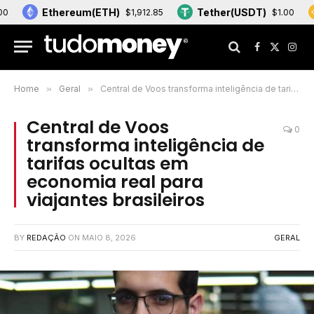
Ethereum(ETH)
Tether(USDT)
BNB
$1,912.85
$1.00
Facebook
X
Inst
(Twitter)
Home
»
Geral
»
Central de Voos transforma inteligência de tarifas ocultas em economia real para viajantes brasileiros
Central de Voos
0
transforma inteligência de
tarifas ocultas em
economia real para
viajantes brasileiros
BY
REDAÇÃO
ON
MAIO 8, 2026
GERAL