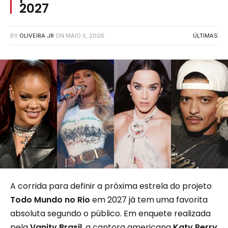
2027
BY
OLIVEIRA JR
ON
MAIO 5, 2026
ÚLTIMAS
A corrida para definir a próxima estrela do projeto
Todo Mundo no Rio
em 2027 já tem uma favorita
absoluta segundo o público. Em enquete realizada
pela
Vanity Brasil
, a cantora americana
Katy Perry