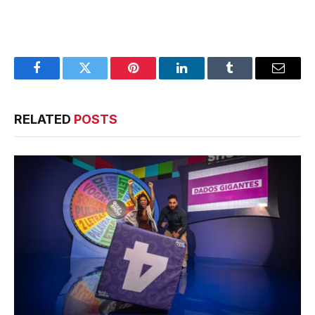
Facebook
Twitter
Pinterest
LinkedIn
Tumblr
Email
RELATED
POSTS