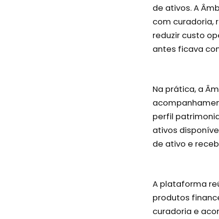
de ativos. A Âm
com curadoria, r
reduzir custo o
antes ficava co
Na prática, a Â
acompanhamento 
perfil patrimoni
ativos disponív
de ativo e rece
A plataforma reú
produtos financ
curadoria e aco