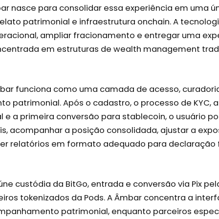
bar nasce para consolidar essa experiência em uma ú
elato patrimonial e infraestrutura onchain. A tecnolog
peracional, ampliar fracionamento e entregar uma exp
ncentrada em estruturas de wealth management tradic
mbar funciona como uma camada de acesso, curadori
patrimonial. Após o cadastro, o processo de KYC, a
al e a primeira conversão para stablecoin, o usuário p
eis, acompanhar a posição consolidada, ajustar a expo
ber relatórios em formato adequado para declaração f
ne custódia da BitGo, entrada e conversão via Pix pela
eiros tokenizados da Pods. A Âmbar concentra a inter
mpanhamento patrimonial, enquanto parceiros espec