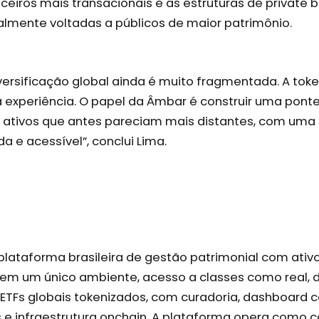
nceiros mais transacionais e as estruturas de private 
nalmente voltadas a públicos de maior patrimônio.
iversificação global ainda é muito fragmentada. A tok
a experiência. O papel da Âmbar é construir uma ponte
 ativos que antes pareciam mais distantes, com uma 
da e acessível”, conclui Lima.
ataforma brasileira de gestão patrimonial com ativos
em um único ambiente, acesso a classes como real, dó
 ETFs globais tokenizados, com curadoria, dashboard c
ais e infraestrutura onchain. A plataforma opera como