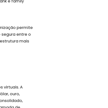
bank e family
enização permite
 segura entre o
estrutura mais
 virtuais. A
lar, ouro,
onsolidado,
 camada de