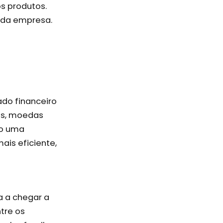
s produtos.
 da empresa.
do financeiro
es, moedas
mo uma
ais eficiente,
a a chegar a
tre os