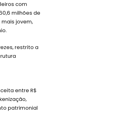
leiros com
60,6 milhões de
 mais jovem,
io.
zes, restrito a
rutura
ceita entre R$
kenização,
to patrimonial