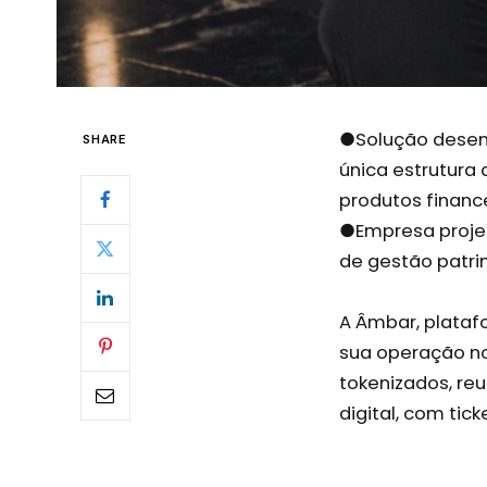
●Solução desenv
SHARE
única estrutura 
produtos financ
●Empresa projet
de gestão patri
A Âmbar, platafo
sua operação no
tokenizados, reu
digital, com ticke