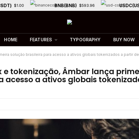
)
BNB(BNB)
USDC(USDC)
$1.00
$593.96
HOME
FEATURES
TYPOGRAPHY
BUY NOW
meira solução brasileira para acesso a ativos globais tokenizados a partir d
x e tokenização, Âmbar lança prime
a acesso a ativos globais tokenizado