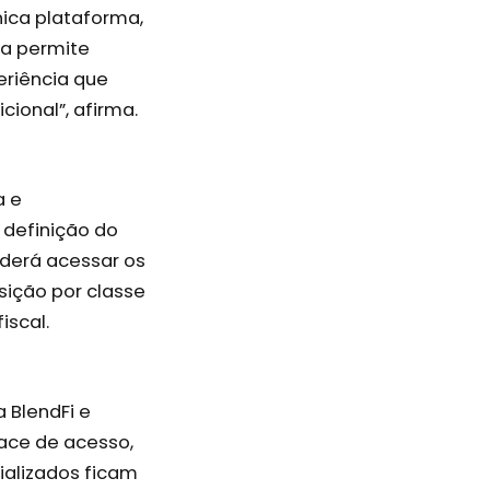
nica plataforma,
ia permite
eriência que
ional”, afirma.
a e
 definição do
oderá acessar os
sição por classe
iscal.
 BlendFi e
face de acesso,
ializados ficam