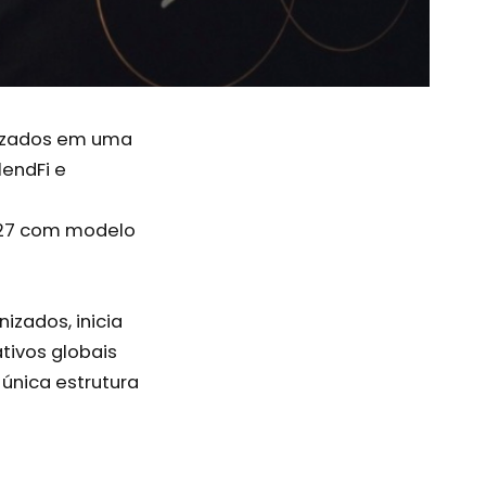
enizados em uma
lendFi e
027 com modelo
izados, inicia
tivos globais
 única estrutura