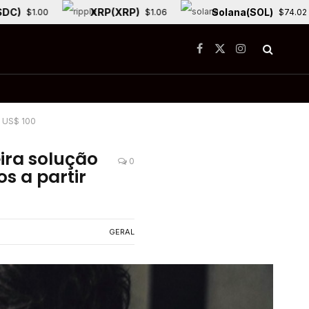
XRP(XRP)
Solana(SOL)
$1.00
$1.06
$74.02
Facebook
X
Instagram
(Twitter)
e US$ 100
ira solução
0
s a partir
GERAL