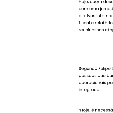
Hoje, quem desej
com uma jornada
a ativos intern
fiscal e relatór
reunir essas et
Segundo Felipe 
pessoas que bus
operacionais pa
integrada.
“Hoje, é necess