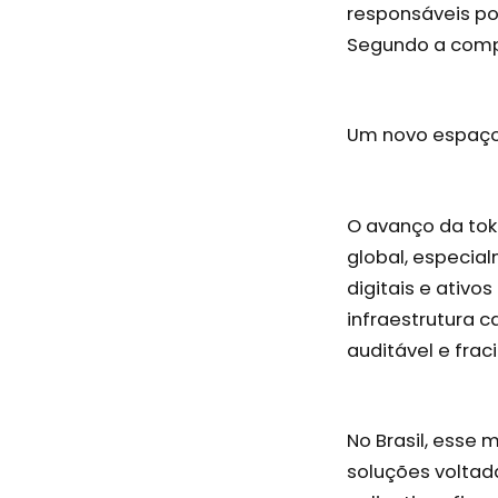
responsáveis po
Segundo a compa
Um novo espaço 
O avanço da tok
global, especia
digitais e ativ
infraestrutura c
auditável e frac
No Brasil, esse
soluções voltada