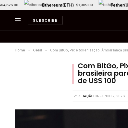
Ethereum(ETH)
Tether(USDT
26.00
$1,909.09
SUBSCRIBE
Home
»
Geral
»
Com BitGo, Pix e tokenização, Âmbar lança pri
Com BitGo, Pi
brasileira par
de US$ 100
BY
REDAÇÃO
ON
JUNHO 2, 2026