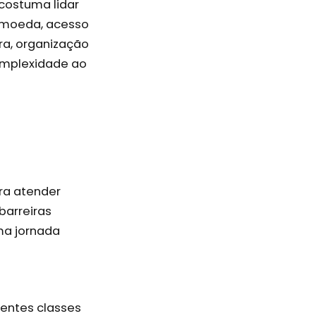
 costuma lidar
e moeda, acesso
ra, organização
complexidade ao
ra atender
barreiras
ma jornada
rentes classes