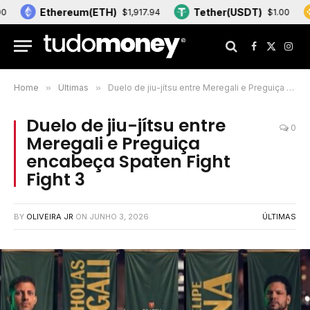
Ethereum(ETH)
Tether(USDT)
BN
$1,917.94
$1.00
Facebook
X
Inst
(Twitter)
Home
»
Últimas
»
Duelo de jiu-jítsu entre Meregali e Preguiça encabeça Spaten Fight Fight 3
Duelo de jiu-jítsu entre
0
Meregali e Preguiça
encabeça Spaten Fight
Fight 3
BY
OLIVEIRA JR
ON
JUNHO 3, 2026
ÚLTIMAS