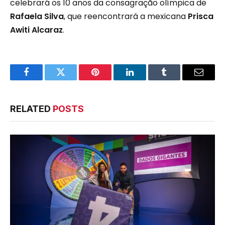
celebrará os 10 anos da consagração olímpica de
Rafaela Silva
, que reencontrará a mexicana
Prisca
Awiti Alcaraz
.
Facebook
Twitter
Pinterest
LinkedIn
Tumblr
Email
RELATED
POSTS