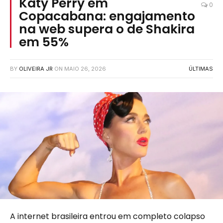
Katy Perry em
0
Copacabana: engajamento
na web supera o de Shakira
em 55%
BY
OLIVEIRA JR
ON
MAIO 26, 2026
ÚLTIMAS
A internet brasileira entrou em completo colapso