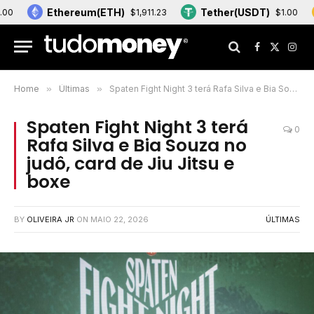
Ethereum(ETH)
Tether(USDT)
BN
$1,911.23
$1.00
Facebook
X
Inst
(Twitter)
Home
»
Últimas
»
Spaten Fight Night 3 terá Rafa Silva e Bia Souza no judô, card de Jiu Jitsu e boxe
Spaten Fight Night 3 terá
0
Rafa Silva e Bia Souza no
judô, card de Jiu Jitsu e
boxe
BY
OLIVEIRA JR
ON
MAIO 22, 2026
ÚLTIMAS