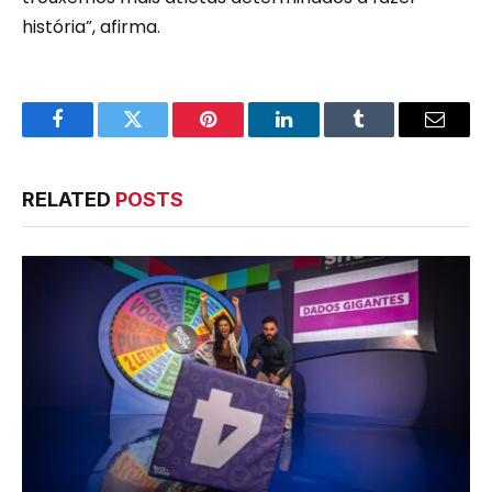
história”, afirma.
Facebook
Twitter
Pinterest
LinkedIn
Tumblr
Email
RELATED
POSTS