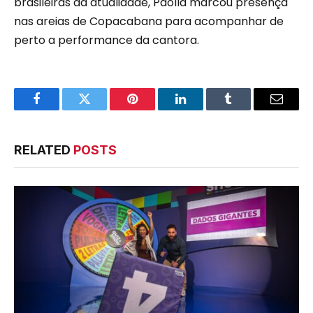
brasileiras da atualidade, Paolla marcou presença
nas areias de Copacabana para acompanhar de
perto a performance da cantora.
Facebook
Twitter
Pinterest
LinkedIn
Tumblr
Email
RELATED
POSTS