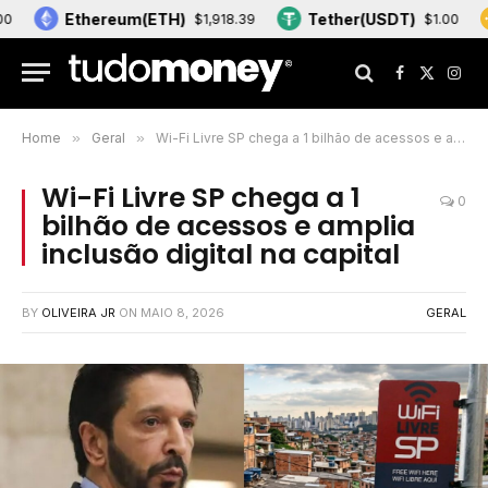
Ethereum(ETH)
Tether(USDT)
BNB
$1,918.39
$1.00
Facebook
X
Inst
(Twitter)
Home
»
Geral
»
Wi-Fi Livre SP chega a 1 bilhão de acessos e amplia inclusão digital na capital
Wi-Fi Livre SP chega a 1
0
bilhão de acessos e amplia
inclusão digital na capital
BY
OLIVEIRA JR
ON
MAIO 8, 2026
GERAL