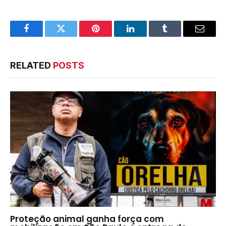
Facebook
Twitter
Pinterest
LinkedIn
Tumblr
Email
RELATED
POSTS
Proteção animal ganha força com