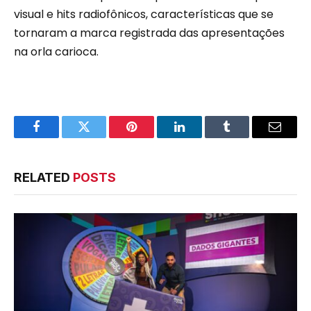
visual e hits radiofônicos, características que se
tornaram a marca registrada das apresentações
na orla carioca.
Facebook
Twitter
Pinterest
LinkedIn
Tumblr
Email
RELATED
POSTS